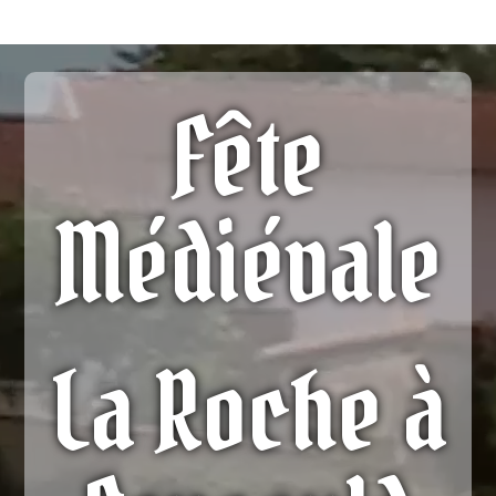
Fête
Médiévale
La Roche à