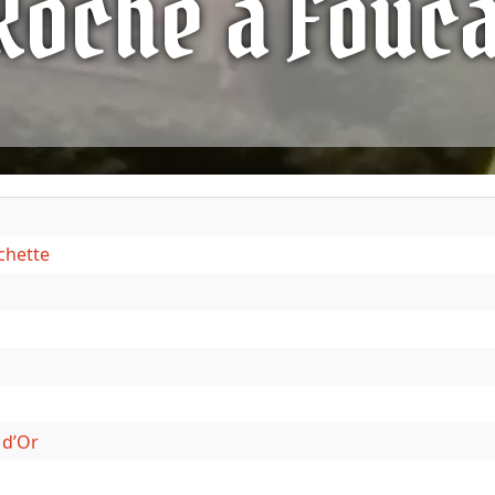
Roche à Fouc
chette
 d’Or