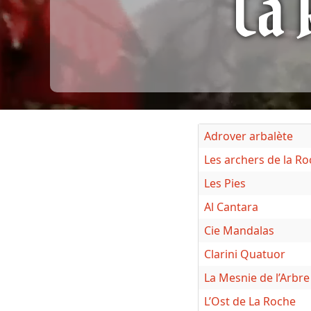
La 
Adrover arbalète
Les archers de la Ro
Les Pies
Al Cantara
Cie Mandalas
Clarini Quatuor
La Mesnie de l’Arbre
L’Ost de La Roche