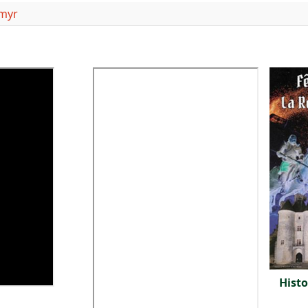
rmyr
Histo